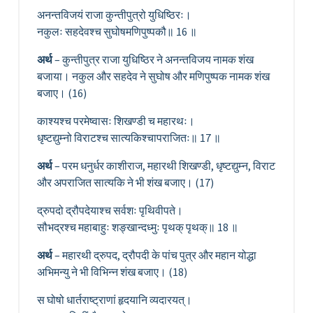
अनन्तविजयं राजा कुन्तीपुत्रो युधिष्ठिरः।
नकुलः सहदेवश्च सुघोषमणिपुष्पकौ॥ 16 ॥
अर्थ
– कुन्तीपुत्र राजा युधिष्ठिर ने अनन्तविजय नामक शंख
बजाया। नकुल और सहदेव ने सुघोष और मणिपुष्पक नामक शंख
बजाए। (16)
काश्यश्च परमेष्वासः शिखण्डी च महारथः।
धृष्टद्युम्नो विराटश्च सात्यकिश्चापराजितः॥ 17 ॥
अर्थ
– परम धनुर्धर काशीराज, महारथी शिखण्डी, धृष्टद्युम्न, विराट
और अपराजित सात्यकि ने भी शंख बजाए। (17)
द्रुपदो द्रौपदेयाश्च सर्वशः पृथिवीपते।
सौभद्रश्च महाबाहुः शङ्खान्दध्मुः पृथक् पृथक्॥ 18 ॥
अर्थ
– महारथी द्रुपद, द्रौपदी के पांच पुत्र और महान योद्धा
अभिमन्यु ने भी विभिन्न शंख बजाए। (18)
स घोषो धार्तराष्ट्राणां हृदयानि व्यदारयत्।