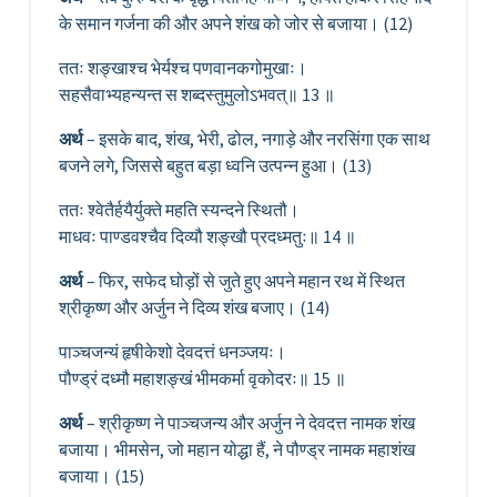
के समान गर्जना की और अपने शंख को जोर से बजाया। (12)
ततः शङ्खाश्च भेर्यश्च पणवानकगोमुखाः।
सहसैवाभ्यहन्यन्त स शब्दस्तुमुलोऽभवत्॥ 13 ॥
अर्थ
– इसके बाद, शंख, भेरी, ढोल, नगाड़े और नरसिंगा एक साथ
बजने लगे, जिससे बहुत बड़ा ध्वनि उत्पन्न हुआ। (13)
ततः श्वेतैर्हयैर्युक्ते महति स्यन्दने स्थितौ।
माधवः पाण्डवश्चैव दिव्यौ शङ्खौ प्रदध्मतुः॥ 14 ॥
अर्थ
– फिर, सफेद घोड़ों से जुते हुए अपने महान रथ में स्थित
श्रीकृष्ण और अर्जुन ने दिव्य शंख बजाए। (14)
पाञ्चजन्यं हृषीकेशो देवदत्तं धनञ्जयः।
पौण्ड्रं दध्मौ महाशङ्खं भीमकर्मा वृकोदरः॥ 15 ॥
अर्थ
– श्रीकृष्ण ने पाञ्चजन्य और अर्जुन ने देवदत्त नामक शंख
बजाया। भीमसेन, जो महान योद्धा हैं, ने पौण्ड्र नामक महाशंख
बजाया। (15)