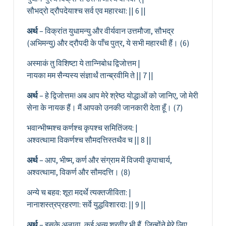
सौभद्रो द्रौपदेयाश्च सर्व एव महारथा: || 6 ||
अर्थ
– विक्रांत युधामन्यु और वीर्यवान उत्तमौजा, सौभद्र
(अभिमन्यु) और द्रौपदी के पाँच पुत्र, ये सभी महारथी हैं। (6)
अस्माकं तु विशिष्टा ये तान्निबोध द्विजोत्तम |
नायका मम सैन्यस्य संज्ञार्थं तान्ब्रवीमि ते || 7 ||
अर्थ
– हे द्विजोत्तम! अब आप मेरे श्रेष्ठ योद्धाओं को जानिए, जो मेरी
सेना के नायक हैं। मैं आपको उनकी जानकारी देता हूँ। (7)
भवान्भीष्मश्च कर्णश्च कृपश्च समितिंजय: |
अश्वत्थामा विकर्णश्च सौमदत्तिस्तथैव च || 8 ||
अर्थ
– आप, भीष्म, कर्ण और संग्राम में विजयी कृपाचार्य,
अश्वत्थामा, विकर्ण और सौमदत्ति। (8)
अन्ये च बहव: शूरा मदर्थे त्यक्तजीविता: |
नानाशस्त्रप्रहरणा: सर्वे युद्धविशारदा: || 9 ||
अर्थ
– इसके अलावा, कई अन्य शूरवीर भी हैं, जिन्होंने मेरे लिए