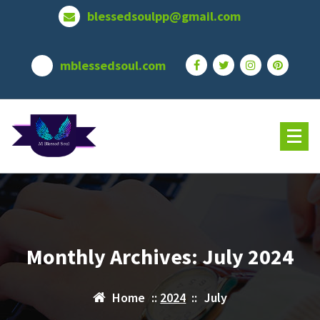
Skip
blessedsoulpp@gmail.com
to
content
mblessedsoul.com
Monthly Archives: July 2024
Home
::
2024
::
July