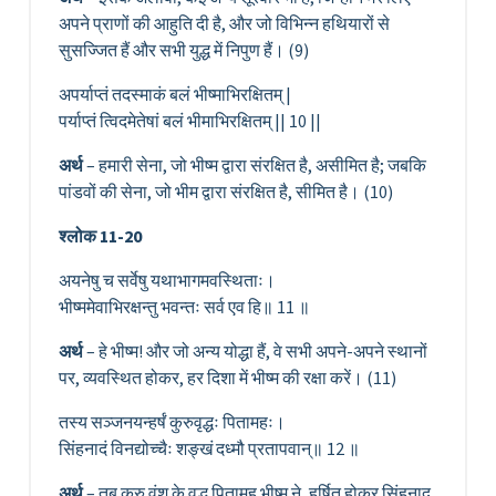
अपने प्राणों की आहुति दी है, और जो विभिन्न हथियारों से
सुसज्जित हैं और सभी युद्ध में निपुण हैं। (9)
अपर्याप्तं तदस्माकं बलं भीष्माभिरक्षितम् |
पर्याप्तं त्विदमेतेषां बलं भीमाभिरक्षितम् || 10 ||
अर्थ
– हमारी सेना, जो भीष्म द्वारा संरक्षित है, असीमित है; जबकि
पांडवों की सेना, जो भीम द्वारा संरक्षित है, सीमित है। (10)
श्लोक 11-20
अयनेषु च सर्वेषु यथाभागमवस्थिताः।
भीष्ममेवाभिरक्षन्तु भवन्तः सर्व एव हि॥ 11 ॥
अर्थ
– हे भीष्म! और जो अन्य योद्धा हैं, वे सभी अपने-अपने स्थानों
पर, व्यवस्थित होकर, हर दिशा में भीष्म की रक्षा करें। (11)
तस्य सञ्जनयन्हर्षं कुरुवृद्धः पितामहः।
सिंहनादं विनद्योच्चैः शङ्खं दध्मौ प्रतापवान्॥ 12 ॥
अर्थ
– तब कुरु वंश के वृद्ध पितामह भीष्म ने, हर्षित होकर सिंहनाद